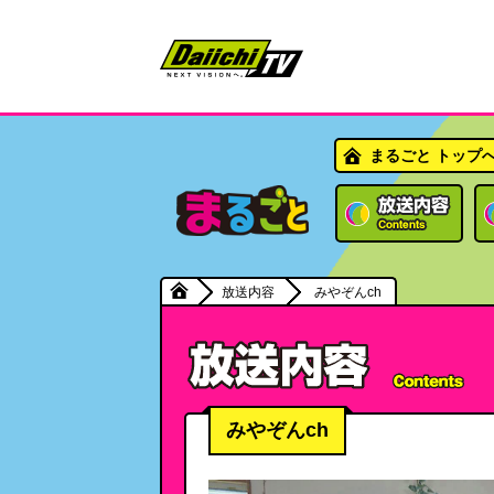
まるごと トップ
放送内容
みやぞんch
みやぞんch