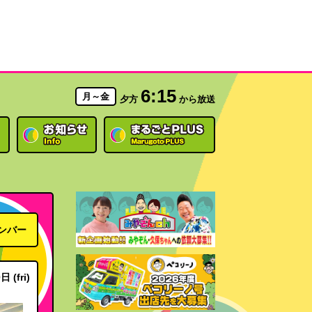
6:15
月～金
夕方
から放送
ンバー
 (fri)