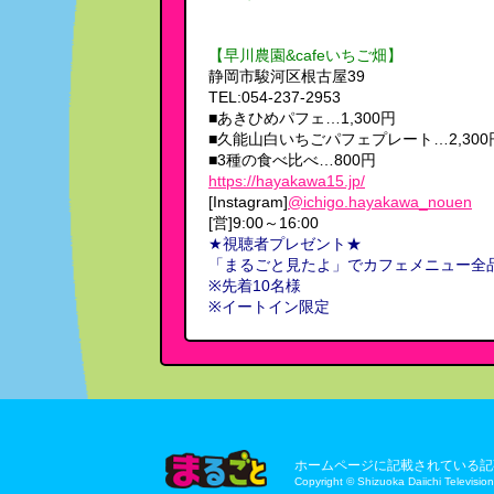
【早川農園&cafeいちご畑】
静岡市駿河区根古屋39
TEL:054-237-2953
■あきひめパフェ…1,300円
■久能山白いちごパフェプレート…2,300
■3種の食べ比べ…800円
https://hayakawa15.jp/
[Instagram]
@ichigo.hayakawa_nouen
[営]9:00～16:00
★視聴者プレゼント★
「まるごと見たよ」でカフェメニュー全品
※先着10名様
※イートイン限定
ホームページに記載されている記
Copyright © Shizuoka Daiichi Television